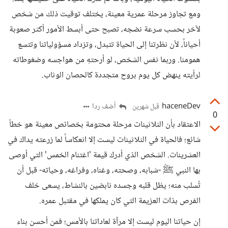
ومع تجاوز مرحلة عمرية معينة، يختلف توقيت ذلك من شخص
لآخر بحسب سرعة نضجه، تصبح حتى أبسط الأمور أكثر صعوبة
أحياناً، لأن نظرتنا إلى الحياة تتبدل، وتزداد مسؤولياتنا وتتسع
همومنا. وربما نفس الشخص، لو أرحتهِ من هواجسه وضغوطاته
لرأيته ينهض كل يوم بروح متجددة كالحصان الوثاب.
haceneDev
أضف ردا
قبل شهرين
0
الاعتقاد بأن الثلاثينات مرحلة محتومة بخصائص معينة هو خطأ
شائع؛ فالحياة في الثلاثينات ليست إلا انعكاساً لما زرعته يداك في
العشرينات. الشخص الذي أدرك قيمة 'اغتنام الخمس' التي أوصى
بها النبي ﷺ -شبابه، وصحته، وغناه، وفراغه، وحياته- قبل أن
تُسلب منه؛ يظل قلبه وجسده نابضين بالنشاط، يسعى خلف
الفرص بذات العزيمة التي كان يملكها في مقتبل عمره.
​إن حياتنا اليوم ليست إلا مرآة لعاداتنا بالأمس؛ فمن أحسن بناء