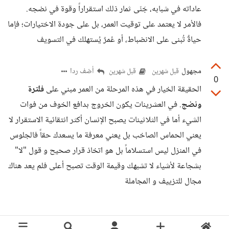
عاداته في شبابه، جَنَى ثمار ذلك استقراراً وقوة في نضجه.
فالأمر لا يعتمد على توقيت العمر، بل على جودة الاختيارات؛ فإما
حياةٌ تُبنى على الانضباط، أو عُمرٌ يُستهلك في التسويف
مجهول
أضف ردا
قبل شهرين
قبل شهرين
0
الحقيقة الخيار في هذه المرحلة من العمر مبني على
فلترة
ونضج
. في العشرينات يكون الخروج بدافع الخوف من فوات
الشيء أما في الثلاثينات يصبح الإنسان أكثر انتقائية الاستقرار لا
يعني الحماس الصاخب بل يعني معرفة ما يسعدك حقاً فالجلوس
في المنزل ليس استسلاماً بل هو اتخاذ قرار صحيح و قول "لا"
بشجاعة لأشياء لا تشبهك وقيمة الوقت تصبح أعلى فلم يعد هناك
مجال للتزييف و المجاملة