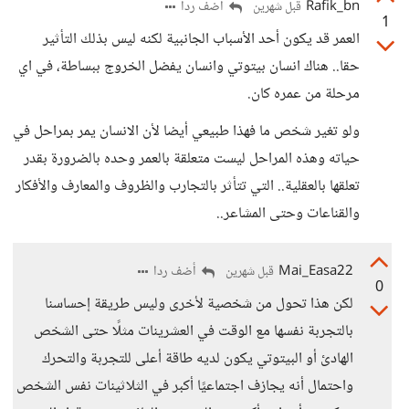
Rafik_bn
أضف ردا
قبل شهرين
1
العمر قد يكون أحد الأسباب الجانبية لكنه ليس بذلك التأثير
حقا.. هناك انسان بيتوتي وانسان يفضل الخروج ببساطة، في اي
مرحلة من عمره كان.
ولو تغير شخص ما فهذا طبيعي أيضا لأن الانسان يمر بمراحل في
حياته وهذه المراحل ليست متعلقة بالعمر وحده بالضرورة بقدر
تعلقها بالعقلية.. التي تتأثر بالتجارب والظروف والمعارف والأفكار
والقناعات وحتى المشاعر..
Mai_Easa22
أضف ردا
قبل شهرين
0
لكن هذا تحول من شخصية لأخرى وليس طريقة إحساسنا
بالتجربة نفسها مع الوقت في العشرينات مثلًا حتى الشخص
الهادئ أو البيتوتي يكون لديه طاقة أعلى للتجربة والتحرك
واحتمال أنه يجازف اجتماعيًا أكبر في الثلاثينات نفس الشخص