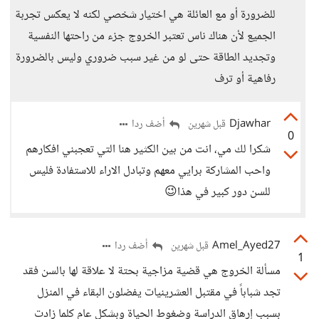
للضرورة أو مع العائلة هي اختيار شخصي لكنه لا يعكس تجربة
الجميع لأن هناك ناس تعتبر الخروج جزء من راحتها النفسية
وتجديد الطاقة حتى لو من غير سبب ضروري وليس بالضرورة
رفاهية أو ترف
Djawhar
أضف ردا
قبل شهرين
0
شكرا لك مي، انت من بين الكثير هنا التي تعجبني افكارهم
واحب المشاركة برايي معهم وتبادل الاراء للاستفادة فليس
للسن دور كبير في هذا😉
Amel_Ayed27
أضف ردا
قبل شهرين
1
مسألة الخروج هي قضية مزاجية بحتة لا علاقة لها بالسن فقد
تجد شباباً في مقتبل العشرينيات يفضلون البقاء في المنزل
بسبب إرهاق الدراسة وضغوط الحياة وبشكل عام كلما زادت