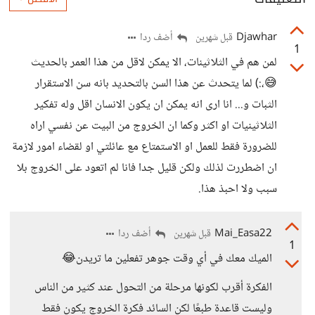
Djawhar
أضف ردا
قبل شهرين
1
لمن هم في الثلاثينات، الا يمكن لاقل من هذا العمر بالحديث
😅،:) لما يتحدث عن هذا السن بالتحديد بانه سن الاستقرار
الثبات و... انا ارى انه يمكن ان يكون الانسان اقل وله تفكير
الثلاثينيات او اكثر وكما ان الخروج من البيت عن نفسي اراه
للضرورة فقط للعمل او الاستمتاع مع عائلتي او لقضاء امور لازمة
ان اضطررت لذلك ولكن قليل جدا فانا لم اتعود على الخروج بلا
سبب ولا احبذ هذا.
Mai_Easa22
أضف ردا
قبل شهرين
1
الميك معك في أي وقت جوهر تفعلين ما تريدن😂
الفكرة أقرب لكونها مرحلة من التحول عند كثير من الناس
وليست قاعدة طبعًا لكن السائد فكرة الخروج يكون فقط