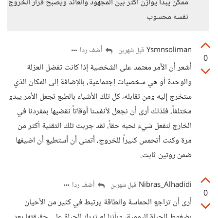
ممكن يبدأ يوازن أكثر بين المجهود والعائد ويصبح قرار الخروج
نفسه محسوب
Ysmnsoliman
أضف ردا
قبل شهرين
0
أشعر أن الأمر معتمد على الشخصية إذا كانت تفضل العزلة
والوحدة أو هي شخصيات إجتماعية، بالإضافة إلى المكان الذي
ستخرج إليه ومن تقابله، كل تلك الأشياء بالطبع تجعل الأمر يبدو
مختلفاً، فلذلك أرى أن نجعل لأنفسنا أوقاتاً نقضيها بمفردنا في
الخارج لنفعل شيء نحبه حقاً، لقد جربت تلك التقنية أكثر من
مرة وكنت أتحمس كثيراً للخروج، أتمنى أن أستطيع أن اضيفها
ضمن روتين ثابت.
Nibras_Alhadidi
أضف ردا
قبل شهرين
0
أرى أن تراجع الحماسة والطاقة يرتبط في كثير من الأحيان
بضغوط الحياة اليومية، وبأننا لم ندرك الحياة على حقيقتها بعد.