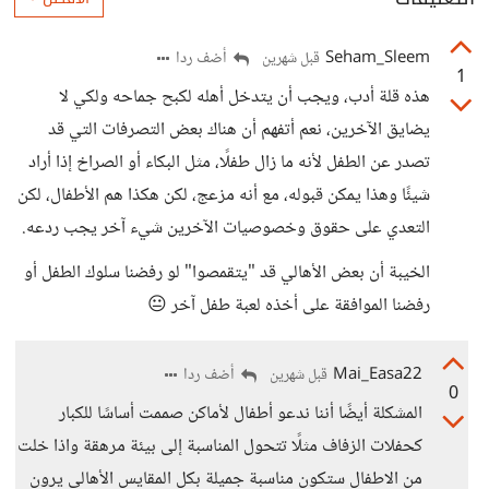
Seham_Sleem
أضف ردا
قبل شهرين
1
هذه قلة أدب، ويجب أن يتدخل أهله لكبح جماحه ولكي لا
يضايق الآخرين، نعم أتفهم أن هناك بعض التصرفات التي قد
تصدر عن الطفل لأنه ما زال طفلًا، مثل البكاء أو الصراخ إذا أراد
شيئًا وهذا يمكن قبوله، مع أنه مزعج، لكن هكذا هم الأطفال، لكن
التعدي على حقوق وخصوصيات الآخرين شيء آخر يجب ردعه.
الخيبة أن بعض الأهالي قد "يتقمصوا" لو رفضنا سلوك الطفل أو
رفضنا الموافقة على أخذه لعبة طفل آخر 😐
Mai_Easa22
أضف ردا
قبل شهرين
0
المشكلة أيضًا أننا ندعو أطفال لأماكن صممت أساسًا للكبار
كحفلات الزفاف مثلًا تتحول المناسبة إلى بيئة مرهقة واذا خلت
من الاطفال ستكون مناسبة جميلة بكل المقايس الأهالي يرون