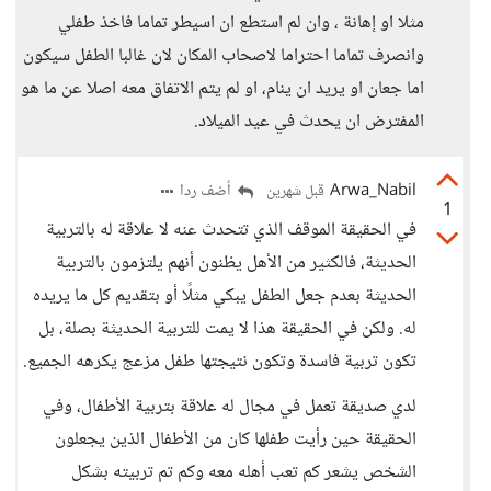
مثلا او إهانة ، وان لم استطع ان اسيطر تماما فاخذ طفلي
وانصرف تماما احتراما لاصحاب المكان لان غالبا الطفل سيكون
اما جعان او يريد ان ينام، او لم يتم الاتفاق معه اصلا عن ما هو
المفترض ان يحدث في عيد الميلاد.
Arwa_Nabil
أضف ردا
قبل شهرين
1
في الحقيقة الموقف الذي تتحدث عنه لا علاقة له بالتربية
الحديثة، فالكثير من الأهل يظنون أنهم يلتزمون بالتربية
الحديثة بعدم جعل الطفل يبكي مثلًا أو بتقديم كل ما يريده
له. ولكن في الحقيقة هذا لا يمت للتربية الحديثة بصلة، بل
تكون تربية فاسدة وتكون نتيجتها طفل مزعج يكرهه الجميع.
لدي صديقة تعمل في مجال له علاقة بتربية الأطفال، وفي
الحقيقة حين رأيت طفلها كان من الأطفال الذين يجعلون
الشخص يشعر كم تعب أهله معه وكم تم تربيته بشكل