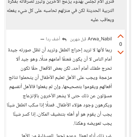
فنرى الأم تجلس بهدوء يزعج الآخرين وتبرر تصرفاته بفكرة
التربية الحديثة لكن في منزلهم تحاسبه على كل شيء يفعله
ويعاقب عليه
Arwa_Nabil
أضف ردا
قبل شهرين
0
ربما لأنها لا تريد إحراج الطفل وتريد أن تظل صورته جيدة
أمام الناس لا أن يكون مُعنفًا أمامهم مثلًا، وهو جيد ألا
تحرج طفلك أمام أحد، لكن بعض الأفعال حقًا تكون
مزعجة ويجب على الأهل تعليم الأطفال أن يتحملوا نتائج
أفعالهم ويقوموا بتصحيحها، وإن لم يفعلوا فالأهل أنفسهم
مسؤلون عن ذلك حتى لا يشعر الآخرون بالإنزعاج
ويكرهون وجود هؤلاء الأطفال. فمثلًا إذا سكب الطفل شيئًا
يجب أن يقوم هو أو أهله بتنضيف المكان، إذا كسر شيئًا
يجب تعويضه وهكذا.
غير ذلك أراه إهمال وعدم تحمل للمسؤلية من الأهل.