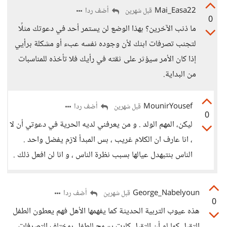
Mai_Easa22
أضف ردا
قبل شهرين
0
ما ذنب الآخرين؟ بهذا الوضع لن يستمر أحد في دعوتك مثلًا
لتجنب تصرفات ابنك لأن وجوده نفسه عبء أو مشكلة برأيي
إذا كان الأمر سيؤثر على ثقته في رأيك فلا تأخذه للمناسبات
من البداية.
MounirYousef
أضف ردا
قبل شهرين
0
ليكن، المهم الولد . و من يعرفني لديه الحرية في دعوتي أن لا
، انا عارف ان الكلام غريب ، بس المبدأ لازم يفضل واحد .
الناس بنتبهدل عيالها بسبب نظرة الناس ، و انا لن افعل ذلك .
George_Nabelyoun
أضف ردا
قبل شهرين
0
هذه عيوب التربية الحديثة كما يفهمها الأهل فهم يعطون الطفل
التقبل كما لو أن التقبل كارت يسمح للطفل بمختلف التصرفات