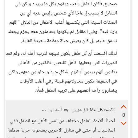
صحيح، فكان الطفل يلعب ويقوم بكل ما يريده ولكن في
المقابل لا يسبب إزعاجًا لأي شخص وليس لديه أي من
الصفات السيئة التي يكتسبها أغلب الأطفال من الدلال "اللهم
بارك فيه". وفي المقابل لم يكونوا يتعاملون معه بحزم يجعلنا
نشفق عليه، بل كان يعيش حياة منظمة سعيدة للغاية.
لذلك اقتنعت أن كل طفل يكون نتيجة لتربية أهله له، ولم تعد
المبررات التي يعطيها الأهل تقنعني. فالكثير من الأهالي
يظنون أنهم يربون أبنائهم بشكل جيد ويحاولون معهم، ولكن
في الحقيقة تكون محاولاتهم قليلة وفي أغلب الأوقات
يختارون راحة أنفسهم على تربية الطفل فعلًا.
Mai_Easa22
أضف ردا
قبل شهرين
0
أحيانًا ألاحظ تعامل مختلف من نفس الأهل مع الطفل ففي
المناسبات أو حتى في منازل الآخرين يمنحونه حرية مطلقة