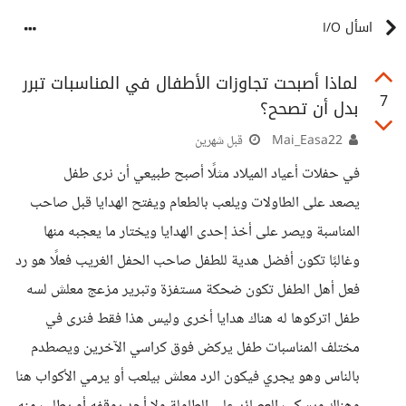
اسأل I/O
لماذا أصبحت تجاوزات الأطفال في المناسبات تبرر
7
بدل أن تصحح؟
Mai_Easa22
قبل شهرين
في حفلات أعياد الميلاد مثلًا أصبح طبيعي أن نرى طفل
يصعد على الطاولات ويلعب بالطعام ويفتح الهدايا قبل صاحب
المناسبة ويصر على أخذ إحدى الهدايا ويختار ما يعجبه منها
وغالبًا تكون أفضل هدية للطفل صاحب الحفل الغريب فعلًا هو رد
فعل أهل الطفل تكون ضحكة مستفزة وتبرير مزعج معلش لسه
طفل اتركوها له هناك هدايا أخرى وليس هذا فقط فنرى في
مختلف المناسبات طفل يركض فوق كراسي الآخرين ويصطدم
بالناس وهو يجري فيكون الرد معلش بيلعب أو يرمي الأكواب هنا