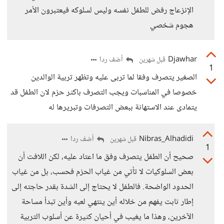
الإنزعاج رفض للطفل نفسه وليس لسلوكه فيعتبرون الأمر
هجوم شخصي
Djawhar
أضف ردا
قبل شهرين
1
الصغير يتصرف وفقا لما تربى عليه وتظهر تربية الوالدين
خصوصا في المناسبات ويجب التصرف باكثر حزم لان الطفل قد
يتمادى عند الاستهانة ببعض التصرفات وتبريرها له
Nibras_Alhadidi
أضف ردا
قبل شهرين
1
صحيح أن الطفل يتصرف وفق ما اعتاد عليه، لكن اللافت أن
بعض السلوكيات لا تأتي من غياب الحزم فحسب، بل من غياب
الحدود الواضحة. فالطفل لا يحتاج إلى الشدة بقدر حاجته إلى
إطار ثابت يفهم من خلاله أين ينتهي لعبه وأين تبدأ مساحة
الآخرين، وهذا ما يغيب في أحيان كثيرة عن أسلوب التربية