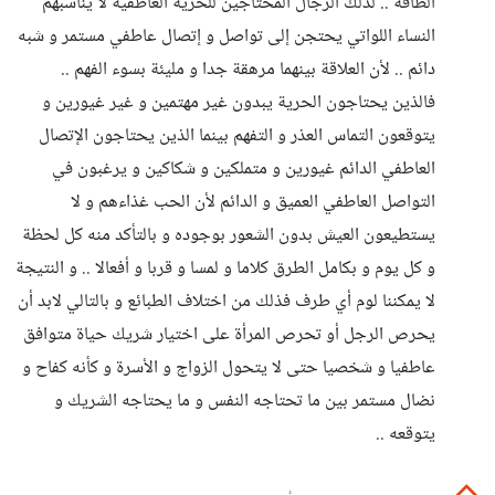
الطاقة .. لذلك الرجال المحتاجين للحرية العاطفية لا يناسبهم
النساء اللواتي يحتجن إلى تواصل و إتصال عاطفي مستمر و شبه
دائم .. لأن العلاقة بينهما مرهقة جدا و مليئة بسوء الفهم ..
فالذين يحتاجون الحرية يبدون غير مهتمين و غير غيورين و
يتوقعون التماس العذر و التفهم بينما الذين يحتاجون الإتصال
العاطفي الدائم غيورين و متملكين و شكاكين و يرغبون في
التواصل العاطفي العميق و الدائم لأن الحب غذاءهم و لا
يستطيعون العيش بدون الشعور بوجوده و بالتأكد منه كل لحظة
و كل يوم و بكامل الطرق كلاما و لمسا و قربا و أفعالا .. و النتيجة
لا يمكننا لوم أي طرف فذلك من اختلاف الطبائع و بالتالي لابد أن
يحرص الرجل أو تحرص المرأة على اختيار شريك حياة متوافق
عاطفيا و شخصيا حتى لا يتحول الزواج و الأسرة و كأنه كفاح و
نضال مستمر بين ما تحتاجه النفس و ما يحتاجه الشريك و
يتوقعه ..