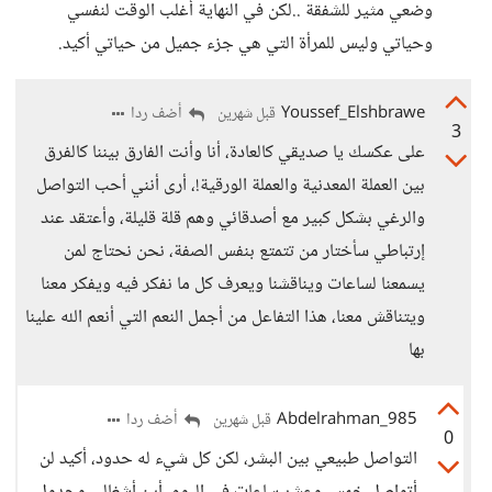
وضعي مثير للشفقة ..لكن في النهاية أغلب الوقت لنفسي
وحياتي وليس للمرأة التي هي جزء جميل من حياتي أكيد.
Youssef_Elshbrawe
أضف ردا
قبل شهرين
3
على عكسك يا صديقي كالعادة، أنا وأنت الفارق بيننا كالفرق
بين العملة المعدنية والعملة الورقية!، أرى أنني أحب التواصل
والرغي بشكل كبير مع أصدقائي وهم قلة قليلة، وأعتقد عند
إرتباطي سأختار من تتمتع بنفس الصفة، نحن نحتاج لمن
يسمعنا لساعات ويناقشنا ويعرف كل ما نفكر فيه ويفكر معنا
ويتناقش معنا، هذا التفاعل من أجمل النعم التي أنعم الله علينا
بها
Abdelrahman_985
أضف ردا
قبل شهرين
0
التواصل طبيعي بين البشر، لكن كل شيء له حدود، أكيد لن