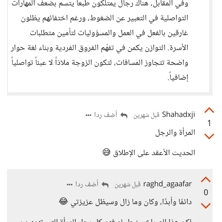
وفي المقابل، هناك رجال يمتلكون طبعاً يتسم بضعف المهارات
التواصلية في التعبير عن الضغوط، ورغم اختفائهم يظلون
غارقين بالفعل في العمل والمسؤوليات لتأمين متطلبات
الأسرة. التوازن يكمن في تفهّم الفروق الفردية وبناء لغة حوار
واضحة تتجاوز المسافات، لتكون الزوجة ملاذاً لا عبئاً تواصلياً
إضافياً.
Shahadxji
أضف ردا
قبل شهرين
1
المرأة والرجل
الحديث الأعقد على الإطلاق 😅
raghd_agaafar
أضف ردا
قبل شهرين
0
دائمًا وأبدًا، وكان وما زال وسيظل عزيزتي 😂