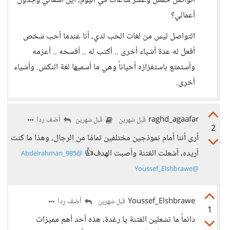
أتواصل خمس وعشر ساعات في اليوم، أين أشغالي وجدول
أعمالي؟
التواصل ليس من لغات الحب لدي، أنا عندما أحب شخص
أفعل له عدة أشياء أخرى .. أكتب له .. أفسحه .. أعزمه
وأستمتع باستفزازه أحياناً وهي ما أسميها لغة النكش. وأشياء
أخرى.
raghd_agaafar
أضف ردا
قبل شهرين
قبل شهرين
2
أرى أننا أمام نموذجين مختلفين تمامًا من الرجال، وهذا ما كنت
أريده، أشعلت الفتنة وأصبت الهدف👍
@Abdelrahman_985
@Youssef_Elshbrawe
Youssef_Elshbrawe
أضف ردا
قبل شهرين
1
دائماً ما تشعلين الفتنة يا رغدة، هذه أحد أهم مميزات