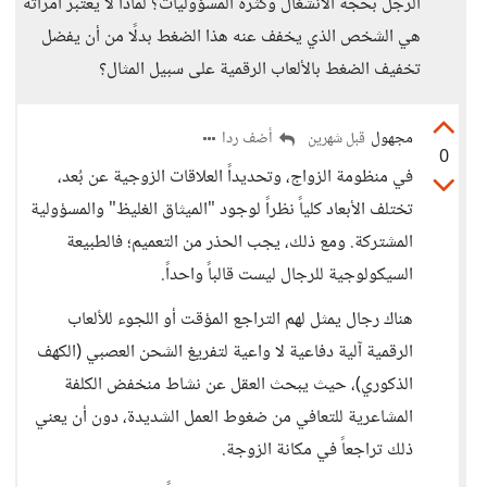
الرجل بحجة الانشغال وكثرة المسؤوليات؟ لماذا لا يعتبر امرأته
هي الشخص الذي يخفف عنه هذا الضغط بدلًا من أن يفضل
تخفيف الضغط بالألعاب الرقمية على سبيل المثال؟
مجهول
أضف ردا
قبل شهرين
0
في منظومة الزواج، وتحديداً العلاقات الزوجية عن بُعد،
تختلف الأبعاد كلياً نظراً لوجود "الميثاق الغليظ" والمسؤولية
المشتركة. ومع ذلك، يجب الحذر من التعميم؛ فالطبيعة
السيكولوجية للرجال ليست قالباً واحداً.
هناك رجال يمثل لهم التراجع المؤقت أو اللجوء للألعاب
الرقمية آلية دفاعية لا واعية لتفريغ الشحن العصبي (الكهف
الذكوري)، حيث يبحث العقل عن نشاط منخفض الكلفة
المشاعرية للتعافي من ضغوط العمل الشديدة، دون أن يعني
ذلك تراجعاً في مكانة الزوجة.