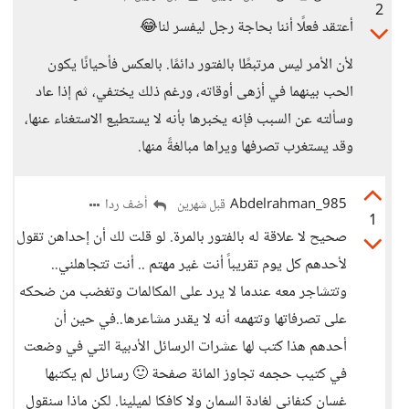
2
أعتقد فعلًا أننا بحاجة رجل ليفسر لنا😂
لأن الأمر ليس مرتبطًا بالفتور دائمًا. بالعكس فأحيانًا يكون
الحب بينهما في أزهى أوقاته، ورغم ذلك يختفي، ثم إذا عاد
وسألته عن السبب فإنه يخبرها بأنه لا يستطيع الاستغناء عنها،
وقد يستغرب تصرفها ويراها مبالغةً منها.
Abdelrahman_985
أضف ردا
قبل شهرين
1
صحيح لا علاقة له بالفتور بالمرة. لو قلت لك أن إحداهن تقول
لأحدهم كل يوم تقريباً أنت غير مهتم .. أنت تتجاهلني..
وتتشاجر معه عندما لا يرد على المكالمات وتغضب من ضحكه
على تصرفاتها وتتهمه أنه لا يقدر مشاعرها..في حين أن
أحدهم هذا كتب لها عشرات الرسائل الأدبية التي في وضعت
في كتيب حجمه تجاوز المائة صفحة 🙂 رسائل لم يكتبها
غسان كنفاني لغادة السمان ولا كافكا لميلينا. لكن ماذا سنقول