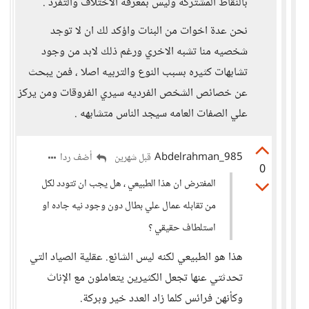
بالنقاط المشتركه وليس بمعرفه الاختلاف والتفرد .
نحن عدة اخوات من البنات واؤكد لك ان لا توجد
شخصيه منا تشبه الاخري ورغم ذلك لابد من وجود
تشابهات كثيره بسبب النوع والتربيه اصلا ، فمن يبحث
عن خصائص الشخص الفرديه سيري الفروقات ومن يركز
علي الصفات العامه سيجد الناس متشابهه .
Abdelrahman_985
أضف ردا
قبل شهرين
0
المفترض ان هذا الطبيعي ، هل يجب ان تتودد لكل
من تقابله عمال علي بطال دون وجود نيه جاده او
استلطاف حقيقي ؟
هذا هو الطبيعي لكنه ليس الشائع. عقلية الصياد التي
تحدثتي عنها تجعل الكثيرين يتعاملون مع الإناث
وكأنهن فرائس كلما زاد العدد خير وبركة.