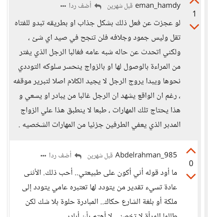
eman_hamdy
أضف ردا
قبل شهرين
1
لو عجزت عن فعل ذلك بشكل جذاب او بطريقه تبدو للفتاه
تقل وليس جمود وجلافه فلن تنجح في صيد اي شئ ،
ولكني اتحدث عن حاله شبه عامه فغالبا الرجل الذي يفتر
من المراءة بالوصول لها او بالزواج ينحسر سلوكه التوددي
نحوها ويبدا يروج الرجل لا يجيد الكلام اصلا لتبرير موقفه
، رغم ان الواقع يشهد ان الرجل غالبا من يبادر او يسعي و
هذا يحتاج تلك المهارات ، طبعا لا ينطبق هذا علي الزواج
المدبر الذي يعفي الطرفين جزئيا من المهارات الشخصيه .
Abdelrahman_985
أضف ردا
قبل شهرين
0
ما أود قوله أني أكون على طبيعتي.. أحب ذلك. الأنثى
عادة تسيء تقدير من يتودد لها تعتبره عامي يتودد إلى
ملكة أو بلغة الشارع حكاك.. المبادرة حلوة بلا شك لكن
طالما المرأة لا تخصني لا أهتم بأن أبادر.