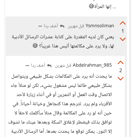
... إنها المرأة😅
Ysmnsoliman
أضف ردا
قبل شهرين
1
يعني كان لديه المقدرة على كتابة عشرات الرسائل الأدبية
لها، ولا يرد على مكالمتها أليس هذا غريباً؟ 😅
Abdelrahman_985
أضف ردا
قبل شهرين
2
ما يحدث أنه يرد على المكالمات بشكل طبيعي ويتواصل
بشكل طبيعي طالما ليس مشغول بشيء، لكن لو مثلاً جاء
الاتصال وقت العمل أو التمرين أو في أثناء زيارة لأحد
الأقرباء ولم يرد. تترجم هذا كتجاهل وخيانة أحياناً. في
حين أنه لو رد على المكالمة وقال مثلاً سأكلمك لاحقاً لا
توافق بذلك فيضطر لإغلاق السكة وبعدها عينك ما تشوف
إلا النور.. يمكن توقع ما يحدث بعدها. أما الرسائل الأدبية