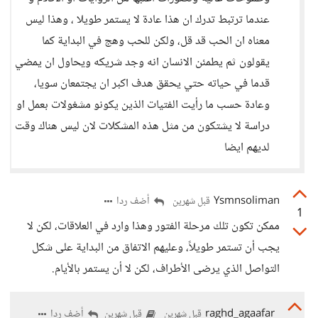
عندما ترتبط تدرك ان هذا عادة لا يستمر طويلا ، وهذا ليس
معناه ان الحب قد قل، ولكن للحب وهج في البداية كما
يقولون ثم يطمئن الانسان انه وجد شريكه ويحاول ان يمضي
قدما في حياته حتي يحقق هدف اكبر ان يجتمعان سويا،
وعادة حسب ما رأيت الفتيات الذين يكونو مشغولات بعمل او
دراسة لا يشتكون من مثل هذه المشكلات لان ليس هناك وقت
لديهم ايضا
Ysmnsoliman
أضف ردا
قبل شهرين
1
ممكن تكون تلك مرحلة الفتور وهذا وارد في العلاقات، لكن لا
يجب أن تستمر طويلاً، وعليهم الاتفاق من البداية على شكل
التواصل الذي يرضى الأطراف، لكن لا أن يستمر بالأيام.
raghd_agaafar
أضف ردا
قبل شهرين
قبل شهرين