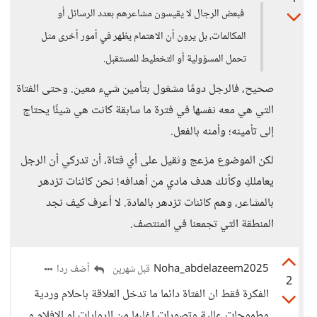
فبعض الرجال لا يقيسون مشاعرهم بعدد الرسائل أو
المكالمات، بل يرون أن الاهتمام يظهر في أمور أخرى مثل
تحمل المسؤولية أو التخطيط للمستقبل.
صحيح، فالرجل دومًا مشغول بتأمين شيء معين. وحتى الفتاة
التي هي معه نفسها في فترة ما سابقة كانت هي شيئًا يحتاج
إلى تأمينه؛ وأمنه بالفعل.
لكن الموضوع مزعج وثقيل على أي فتاة، أن تدركي أن الرجل
يعاملكِ وكأنك هدف مادي من أهدافه! نحن كائنات تزدهر
بالمشاعر، وهم كائنات تزدهر بالمادة. لا أعرف كيف نجد
المنطقة التي تجمعنا في المنتصف.
Noha_abdelazeem2025
أضف ردا
قبل شهرين
2
الفكرة فقط ان الفتاة دائما ما تدخل العلاقة باحلام وردية
وطموحات عالية وتصورات اغلبها من الروايات او الافلام و