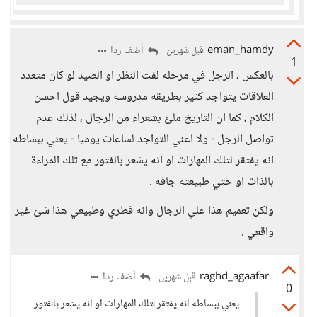
eman_hamdy
أضف ردا
قبل شهرين
1
بالعكس ، الرجل في مرحله لفت النظر او الصيد لو كان متعدد
العلاقات يتواجد كثير بطريقه مدروسه ويجيد قول احسن
الكلام ، كما ان التاريخ ملئ بشعراء من الرجال ، لذلك عدم
تواصل الرجل - ولا اعني التواجد لساعات يوميا - يعني ببساطه
انه يفتقر لتلك المهارات او انه يشعر بالفتور مع تلك المراءة
بالذات او حتي طبيعته جافه .
ولكن تعميم هذا علي الرجال وانه فطري وطبيعي هذا شئ غير
واقعي .
raghd_agaafar
أضف ردا
قبل شهرين
0
يعني ببساطه انه يفتقر لتلك المهارات او انه يشعر بالفتور