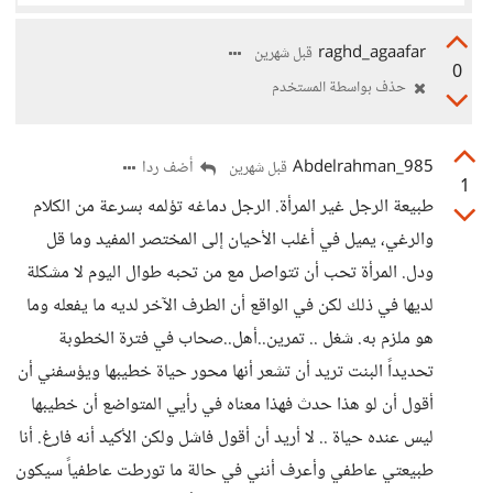
raghd_agaafar
قبل شهرين
0
حذف بواسطة المستخدم
Abdelrahman_985
أضف ردا
قبل شهرين
1
طبيعة الرجل غير المرأة. الرجل دماغه تؤلمه بسرعة من الكلام
والرغي، يميل في أغلب الأحيان إلى المختصر المفيد وما قل
ودل. المرأة تحب أن تتواصل مع من تحبه طوال اليوم لا مشكلة
لديها في ذلك لكن في الواقع أن الطرف الآخر لديه ما يفعله وما
هو ملزم به. شغل .. تمرين..أهل..صحاب في فترة الخطوبة
تحديداً البنت تريد أن تشعر أنها محور حياة خطيبها ويؤسفني أن
أقول أن لو هذا حدث فهذا معناه في رأيي المتواضع أن خطيبها
ليس عنده حياة .. لا أريد أن أقول فاشل ولكن الأكيد أنه فارغ. أنا
طبيعتي عاطفي وأعرف أنني في حالة ما تورطت عاطفياً سيكون