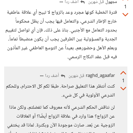
مجهول
أضف ردا
قبل شهرين
1
فترة الخطبة كونها مجرد وعد بالزواج لا تبيح أي علاقة عاطفية
خارج الإطار الشرعي، والتعامل فيها يجب أن يظل محكوماً
بحدود التعامل مع الأجنبي. بناءً على ذلك، فإن أي تواصل لتقييم
الجدية والمسؤولية بين الطرفين يجب أن يكون منضبطاً تماماً،
وبعلم الأهل وحضورهم، بعيداً عن التوسع العاطفي غير المأذون
فيه قبل عقد النكاح الرسمي.
raghd_agaafar
أضف ردا
قبل شهرين
1
كنت أنتظر هذا التعليق صراحة. طبعًا لكم كل الاحترام، وللحكم
الشرعي الأولوية في كل شيء.
لن نناقش الحكم الشرعي لأنه معروف كما تفضلتم، ولكن ماذا
عن الزواج؟ هذا وارد في علاقة الزواج أيضًا؟ أو العلاقات
الزوجية عن بُعد. صارت موجودة الآن وبكثرة. لماذا قد يختفي