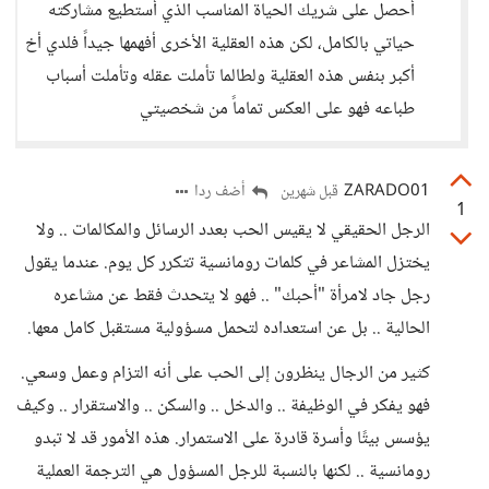
أحصل على شريك الحياة المناسب الذي أستطيع مشاركته
حياتي بالكامل، لكن هذه العقلية الأخرى أفهمها جيداً فلدي أخ
أكبر بنفس هذه العقلية ولطالما تأملت عقله وتأملت أسباب
طباعه فهو على العكس تماماً من شخصيتي
ZARADO01
أضف ردا
قبل شهرين
1
الرجل الحقيقي لا يقيس الحب بعدد الرسائل والمكالمات .. ولا
يختزل المشاعر في كلمات رومانسية تتكرر كل يوم. عندما يقول
رجل جاد لامرأة "أحبك" .. فهو لا يتحدث فقط عن مشاعره
الحالية .. بل عن استعداده لتحمل مسؤولية مستقبل كامل معها.
كثير من الرجال ينظرون إلى الحب على أنه التزام وعمل وسعي.
فهو يفكر في الوظيفة .. والدخل .. والسكن .. والاستقرار .. وكيف
يؤسس بيتًا وأسرة قادرة على الاستمرار. هذه الأمور قد لا تبدو
رومانسية .. لكنها بالنسبة للرجل المسؤول هي الترجمة العملية