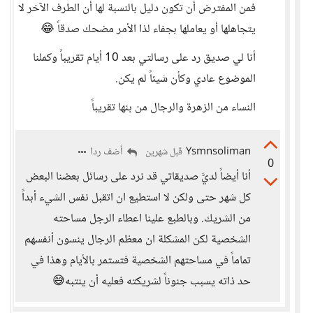
فمن المفترض أن تكون دليل بالنسبة لها أن الطرف الآخر لا
يتجاهلها أو يعاملها بجفاء لذا الأمر مضحك صدقاً 😂
أنا لي صديق رد على رسالتي بعد 10 أيام تقريباً وكملنا
الموضوع عادي وكأن شيئاً لم يكن.
النساء من الزهرة والرجال من بنها تقريباً
Ysmnsoliman
أضف ردا
قبل شهرين
0
أنا أيضاً لديَّ صديقاتي قد نرد على رسائل بعضنا البعض
كل شهر حتى ولكن لا استطيع ان اتقبل نفس الشيء أبداً
من الشريك. وبالطبع علينا اعطاء الرجل مساحته
الشخصية لكن المشكلة ان معظم الرجال ينسون أنفسهم
تماماً في مساحتهم الشخصية فتستمر بالأيام وهذا في
حد ذاته يسبب جنوناً لشريكته فعليه أن ينتبه😅