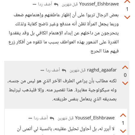
Youssef_Elshbrawe
أضف ردا
قبل شهرين
1
بعض الرجال تربوا على أن إظهار عاطفتهم وإهتمامهم ضعف
وربما يجعل المرأة تظن أنه مندفع وغير ناضج كفاية ولذلك
يتحرجون من داخلهم عن إبداء الإهتمام الكافي بل وقد يفقدوا
القدرة على الشعور بهذه العواطف بسبب ما تلقوه من أفكار زرع
فيهم هذا الحرج
raghd_agaafar
أضف ردا
قبل شهرين
0
لكنه مطالب بأن يراعي الطرف الآخر الذي هو ليس من جنسه،
وله سيكولوجية مغايرة. هذا تقصير منه. وإلا فليذهب ليرتبط
بصديقه الذي يتعامل بنفس طريقته.
Youssef_Elshbrawe
أضف ردا
قبل شهرين
1
لا أبرر له، بل أحاول تحليل عقليته، بالنسبة لي أتمنى أن