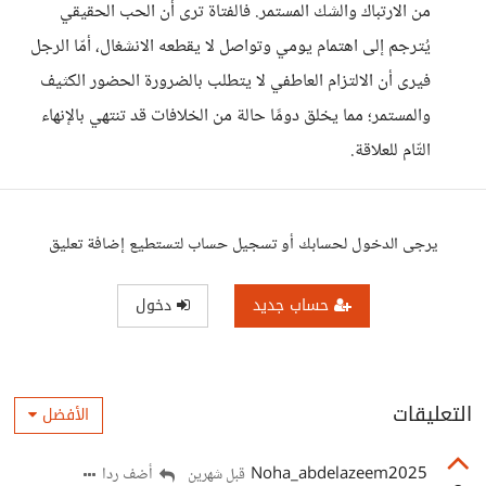
من الارتباك والشك المستمر. فالفتاة ترى أن الحب الحقيقي
يُترجم إلى اهتمام يومي وتواصل لا يقطعه الانشغال، أمّا الرجل
فيرى أن الالتزام العاطفي لا يتطلب بالضرورة الحضور الكثيف
والمستمر؛ مما يخلق دومًا حالة من الخلافات قد تنتهي بالإنهاء
التّام للعلاقة.
يرجى الدخول لحسابك أو تسجيل حساب لتستطيع إضافة تعليق
حساب جديد
دخول
التعليقات
الأفضل
Noha_abdelazeem2025
أضف ردا
قبل شهرين