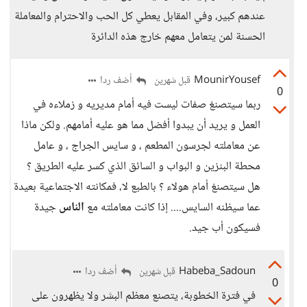
عندهم كبير، وفي المقابل يعطي كل الحب والاحترام والمعاملة
الحسنة لمن يتعامل معهم خارج هذه الدائرة
MounirYousef
أضف ردا
قبل شهرين
0
ربما سيتصنغ صفات ليست فيه أمام مديريه و زملاءه في
العمل و يريد أن يبدوا أفضل مما هو عليه أمامهم. ولكن ماذا
عن معاملته لجرسون المطعم ، و سايس الجراج ، و عامل
محطة البنزين و البواب و السائق الذي كسر عليه الطريق ؟
هل سيتصنغ أمام هولاء ؟ بالطبع لا، فمكانته الاجتماعية بعيدة
عما سيظنه السايس.... إذا كانت معاملته مع
الناس
جيدة
فسيكون أب جيد.
Habeba_Sadoun
أضف ردا
قبل شهرين
0
في فترة الخطوبة، يتصنع معظم البشر ولا يظهرون على