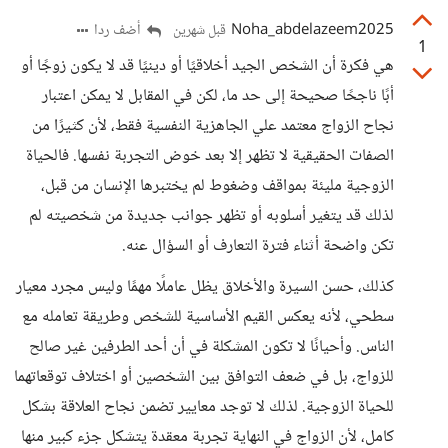
Noha_abdelazeem2025
أضف ردا
قبل شهرين
1
هي فكرة أن الشخص الجيد أخلاقيًا أو دينيًا قد لا يكون زوجًا أو
أبًا ناجحًا صحيحة إلى حد ما، لكن في المقابل لا يمكن اعتبار
نجاح الزواج معتمد علي الجاهزية النفسية فقط، لأن كثيرًا من
الصفات الحقيقية لا تظهر إلا بعد خوض التجربة نفسها. فالحياة
الزوجية مليئة بمواقف وضغوط لم يختبرها الإنسان من قبل،
لذلك قد يتغير أسلوبه أو تظهر جوانب جديدة من شخصيته لم
تكن واضحة أثناء فترة التعارف أو السؤال عنه.
كذلك، حسن السيرة والأخلاق يظل عاملًا مهمًا وليس مجرد معيار
سطحي، لأنه يعكس القيم الأساسية للشخص وطريقة تعامله مع
الناس. وأحيانًا لا تكون المشكلة في أن أحد الطرفين غير صالح
للزواج، بل في ضعف التوافق بين الشخصين أو اختلاف توقعاتهما
للحياة الزوجية. لذلك لا توجد معايير تضمن نجاح العلاقة بشكل
كامل، لأن الزواج في النهاية تجربة معقدة يتشكل جزء كبير منها