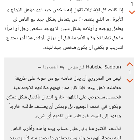
1
إذا كانت كل الإشارات تقول إنه شخص جيد فهو مؤهل الزواج و
الأبوة . ما الذي ينقصه ؟ من يتعامل بشكل جيد مع الناس لن
يعامل زوجته و أولاده بشكل سيئ. لا يوجد شخص رجل أو امرأة
مؤهل تماما للأبوة و الأمومة قبل أن يرزق بأولاد، هذا أمر يحتاج
لتدريب و يكفي أن يكون شخص جيد للبدء.
Habeba_Sadoun
أضف ردا
قبل شهرين
1
ليس من الضروري أن يدل تعامله مع من حوله على طريقة
معاملته لأهل بيته؛ فإذا كان ممن تهمهم مكانتهم الاجتماعية
فحسب، سيحرص على الظهور خارج المنزل بأفضل شكل ممكن
ويكون في خدمة الجميع، بل ويمكن أن يستنفد طاقته خارجاً
ويعود إلى البيت غير قادر على تقديم أي شيء.
للأسف، الكثير منا يأتي على حساب بيته وأهله وأقرب الناس
إليه بحجة أنهم يحبونه وسيتحملون ما يصدر منه لأن رصيده