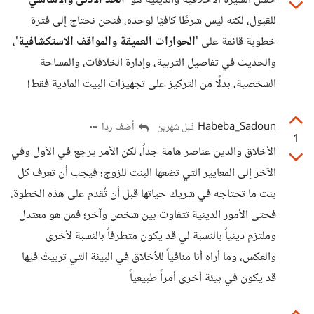
حسن السيرة الأخلاقية والدينية هو '
الحد الأدنى والأساسي
'
للقبول، لكنه ليس شرطًا كافيًا لوحده، فنحن نحتاج إلى فترة
خطوبة قائمة على '
الحوارات العميقة والمواقف الاستكشافية
'،
والحديث في تفاصيل التربية، وإدارة الخلافات، والمساحة
الشخصية، بدلًا من التركيز على تجهيزات البيت المادية فقط!
Habeba_Sadoun
أضف ردا
قبل شهرين
1
الأخلاق والدين عناصر هامة جداً، لكن الأمر يرجع في الأول وفي
الآخر إلى المعايير التي تضعها البنت للزوج؛ فيجب أن تعرف كل
بنت ما تحتاجه في شريك حياتها قبل أن تُقدم على هذه الخطوة.
فحتى الأمور الدينية تتفاوت بين شخص وآخر؛ فمن هو معتدل
وملتزم دينياً بالنسبة لي قد يكون متطرفاً بالنسبة لأخرى
والعكس، وما أراه أنا منافياً للأخلاق في البيئة التي تربيتُ فيها
قد يكون في بيئة أخرى أمراً طبيعياً