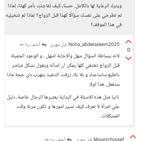
ويترك الرعاية لها بالكامل. حسنًا، كيف تفاجئتِ بأمر كهذا، لماذا
لم تطرحي على نفسك سؤالًا كهذا قبل الزواج؟ لماذا لم تتخيلِيه
في هذا الموقف؟
Noha_abdelazeem2025
أضف ردا
قبل شهرين
0
لانه ببساطة السؤال سهل والاجابة اسهل ، و الوعود الجميلة
قبل الزواج تختفي كلها يمكن ان اسأله ويقول بشكل مباشر
بالطبع ساساعدك و بلا بلا، ززقت التنفيذ يتهرب باي حجة ماذا
ستفعل، هذا اولا.
ثانيا مثل هذه الاسئلة في البداية يعتبرها الرجال خاصة، دليل
علي امرأة لا تعرف كيف تسير امورها و تكون مرنة وقت
المشكلات.
MounirYousef
أضف ردا
قبل شهرين