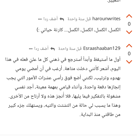
التغيير.
harounwrites
أضف ردا
قبل سنة واحدة
0
الكسل، الكسل، الكسل، الكسل... كارثة حياتي :)
Esraashaaban129
أضف ردا
قبل سنة واحدة
0
أول ما أستيقظ وأبدأ أسترجع في ذهني كل ما عليّ فعله في هذا
اليوم، أشعر كأنني دخلت متاهة. أرغب في أن أمضي يومي
بهدوء وترتيب، لكنني أضع فوق رأسي عشرات الأمور التي يجب
إنجازها دفعة واحدة. وأثناء قيامي بمهمة معينة، أجد نفسي
مشغولة بالتفكير فيما يليها، فلا أُنجز هذه ولا أرتاح من الأخرى.
وهذا ما يسبب لي حالة من التشتت والتيه، ويستهلك جزء كبير
من طاقتي منذ البداية.