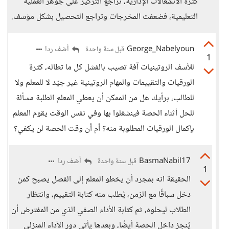
كثرة الانشغالات الإدارية، تراجع التركيز على جوهر العملية
التعليمية، فضعفت المخرجات وتراجع التحصيل بشكل مؤسف.
George_Nabelyoun
أضف ردا
قبل سنة واحدة
1
للأسف الروتينيات آفة تصيب بالفشل كل ما تطاله، كثرة
الورقيات والتقييمات والمهام الروتينية غير جيّد لا للمعلم ولا
للطالب، برأيك هل من الممكن أن يعطي المعلم الطلبة مسألة
للحل أثناء الحصة فينشغلوا بها وفي نفس الوقت يقوم المعلم
بإكمال الورقيات المطلوبة منه؟ أم أن وقت الحصة لن يكفي؟
BasmaNabil17
أضف ردا
قبل سنة واحدة
1
الحقيقة انه بمجرد أن يخطو المعلم إلى الفصل يصبح كمن
دخل سباقًا مع الزمن، يُطلب منه كتابة التقييم، وانتظار
الطلاب ليحلوه، ثم كتابة الأداء الصفي الذي من المفترض أن
يُنجز داخل الحصة أيضًا، وبعدها يأتي دور الأداء المنزلي