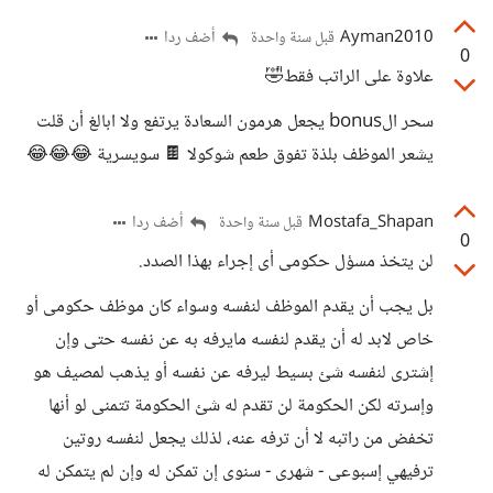
Ayman2010
أضف ردا
قبل سنة واحدة
0
علاوة على الراتب فقط🤣
سحر الbonus يجعل هرمون السعادة يرتفع ولا ابالغ أن قلت
يشعر الموظف بلذة تفوق طعم شوكولا 🍫 سويسرية 😂😂😂
Mostafa_Shapan
أضف ردا
قبل سنة واحدة
0
لن يتخذ مسؤل حكومى أى إجراء بهذا الصدد.
بل يجب أن يقدم الموظف لنفسه وسواء كان موظف حكومى أو
خاص لابد له أن يقدم لنفسه مايرفه به عن نفسه حتى وإن
إشترى لنفسه شئ بسيط ليرفه عن نفسه أو يذهب لمصيف هو
وإسرته لكن الحكومة لن تقدم له شئ الحكومة تتمنى لو أنها
تخفض من راتبه لا أن ترفه عنه، لذلك يجعل لنفسه روتين
ترفيهي إسبوعى - شهرى - سنوى إن تمكن له وإن لم يتمكن له