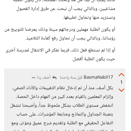
لذلك يجب أن نبدأ من هنا ونحدد المشكلة، كأن يكون الطلبة
مشاغبين، وبالتالي يجب أن نبحث عن طرق إدارة الفصول
ونستزيد منها ونحاول تطبيقها.
أو يكون الطلبة مهملين ودرجاتهم سيئة وذلك يعرضنا للتوبيخ من
رؤسائنا، وبالتالي يجب أن نحاول رفع كفاءة التلاميذ.
أو إذا لم نستطع فعل ذلك، فربما نفكر في الانتقال لمدرسة أخرى
حيث يكون الطلبة أفضل.
BasmaNabil17
أضف ردا
قبل سنة واحدة
1
بكل أسف، منذ أن تم إدخال نظام التقييمات والأداء الصفي،
وإلزام المعلمين بالقيام بعدد كبير من المهام داخل الحصة،
انخفض مستوى الطلاب بشكل ملحوظ جداً، وأصبحنا ننشغل
بتعبئة الجداول والنماذج ومتابعة المؤشرات، على حساب
التفاعل الحقيقي مع الطلبة وتقديم شرح عميق ومؤثر، ومع