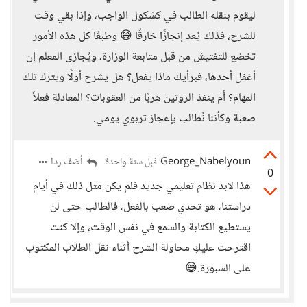
ليقوم بنقله الطالب في كشكول الواجب، وإذا بقي وقت
للشرح، فذلك يُعد إنجازًا خارقًا 😅 وطبعًا كل هذه الأمور
تخضع للتفتيش من قبل متابعة الوزارة، ويُجازى المعلم إن
أغفل أحدها، فبرأيك ماذا يفعل؟ هل يشرح أولًا ويترك تلك
المهام؟ أم ينفذ الروتين هربًا من العقوبات؟ المعادلة فعلاً
صعبة وكأننا نُطالب بإعجاز تربوي يومي.
George_Nabelyoun
أضف ردا
قبل سنة واحدة
0
هذا لابد نظام تعليمي جديد فلم يكن مثل ذلك في أيام
دراستنا، هو تحدي صعب بالفعل، فالطالب حتى لن
يستطيع الكتابة والسمع في نفس الوقت، وإلا كنت
اقترحت عليكِ محاولة الشرح أثناء نقل الطلاب المكتوب
على السبورة.😅