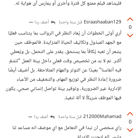
فليشاهد فيلم ممتع كل فترة وأخرى أو يمارس أى هواية له.
Esraashaaban129
أضف ردا
قبل سنة واحدة
0
أري أولى الخطوات أن يُعاد النظر في الرواتب بما يتناسب فعليًّا
مع الجهد المبذول وتكاليف الحياة المتزايدة. فالموظف حين
يشعر أن تعبه يُكافَأ بما يستحق، يقدر على التحمل، بل ويُعطي
أكثر. ثم لا بد من تخصيص وقت فعلي داخل بيئة العمل "لنَشمّ
فيه أنفاسنا" بعيدًا عن التوتر والمهام المتلاحقة. بل أضيف أيضًا
ضرورة إعادة النظر في توزيع المهام، والتخفيف من الأعباء
الإدارية غير الضرورية، وتوفير بيئة تواصل إنساني صحي، يكون
فيها الموظف شريكًا لا آلة تنفيذ.
212000Mahamad
أضف ردا
قبل سنة واحدة
0
راي شخصي ان نبدا في التعامل مع اي موضف انه مساعد لنا
وليس اله لتحرير الاوراق