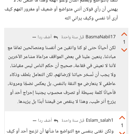
كلفنا بالتواضع وبعظم الشأن وعلو الهمة وهذا ما أسعى له، لا
يهمني أن رأي فولان أنني متواضع أو ضعيف أو مغرور المهم كيف
أرى أنا نفسي وكيف يراني الله
BasmaNabil17
أضف ردا
قبل سنة واحدة
1
لكن أحيانًا حتى لو كنا واثقين من أنفسنا ومتصالحين تمامًا مع
مبادئنا، يتعين علينا في بعض المواقف مراعاة مشاعر الآخرين
لأننا لا نعيش في فقاعة، صحيح أن حكم الناس ليس مقياسًا،
ولا يجب أن نُسخر حياتنا لإرضائهم، لكن التعامل بلطف وذكاء
عاطفي لا يتعارض مع الثقة بالنفس، بل يعكس نضجًا ومرونة،
فأحيانًا كلمة بسيطة أو تصرف محسوب يجنبنا إحراج أحد أو
يزرع أثر طيب، وهذا لا ينقص من قيمتنا أبدًا بل يزيدها.
Eslam_salah1
أضف ردا
قبل سنة واحدة
1
ولكن ثقتي بنفسي مع التواضع ما شأنها أن تزعج أحد أو كيف