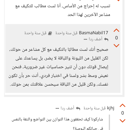
تسبب له إحراج من الأساس، أنا لست مطالب للتكيف مع
مشاعر الآخرين لهذا الحد
BasmaNabil17
قبل سنة واحدة
قبل سنة واحدة
0
أضف ردا
صحيح أنك لست مطالبًا بالتكيف مع كل مشاعر من حولك،
لكن القليل من الليونة واللباقة لا يضر، بل يساعدك على
إيصال قوتك دون أن تثير حساسيات غير ضرورية، فنحن
نعيش وسط بشر ولسنا في اختبار فردي، أنت حر بأن تكون
نفسك، ولكن قليل من اللباقة سيحسن علاقتك بمن حولك.
kjhj
أضف ردا
قبل سنة واحدة
0
شاركونا كيف تحققون هذا التوازن بين التواضع والثقة بالنفس
في حياتكم اليومية؟