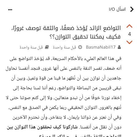
اسأل I/O
التواضع الزائد يُؤخذ ضعفًا، والثقة توصف غرورًا،
4
فكيف يمكننا تحقيق التوازن؟؟
BasmaNabil17
قبل سنة واحدة
قبل سنة واحدة
في هذا العالم المليء بالأحكام السريعة، قد يُؤخذ التواضع على
أنه ضعف، تفسر الثقة بالنفس على أنها غرور، فنجد أنفسنا نحاول
جاهدين أن نوازن بين أن نُظهر ما فينا من قوة وتميز، وبين أن
نبقى قريبين من البساطة والتواضع، رغم أننا لسنا بحاجة إلى
إخفاء نورنا خوفًا من أن نبدو متعالين، ولا إلى كتم صوتنا حتى لا
نُتهم بالغرور. التوازن الحقيقي ربما يكمن في الصدق مع النفس،
وفي أن نعبّر عن ذواتنا بإيمان، لا بتفاخر، وأن نحترم الآخرين
دون أن نقلل من أنفسنا.
شاركونا كيف تحققون هذا التوازن بين