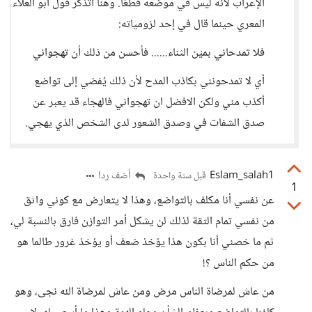
الإعراب لانه ليس في موضعه قطعًا. وهنا أتذكر قول أبو العلاء
المعري حينما قال في إحد لزومياته:
فلا تمدحاني بميْن الثناء...... فأحسن من ذلك أن تهجواني
أي لا تمدحونني بكاذب المدح لأن ذلك يُفضي إلى تواضع
أكذب مني ولكن الافضل ان تهجواني فالهجاء قد يعبر عن
صدق الشفات في وصدق الشعور لدى الشخص الذي يهجي.
Eslam_salah1
أضف ردا
قبل سنة واحدة
1
عن نفسي أنا مكلف بالتواضع، وهذا لا يتعارض مع كوني واثق
من نفسي تمام الثقة لذلك لن يشكل أمر التوازن فارق بالنسبة لي،
ثم ما خصني أنا بكون هذا يؤخذ ضعف أو يؤخذ غرور طالما هو
من حكم الناس ؟!
من عاش لمرضاة الناس مرض ومن عاش لمرضاة الله نجى، وهو