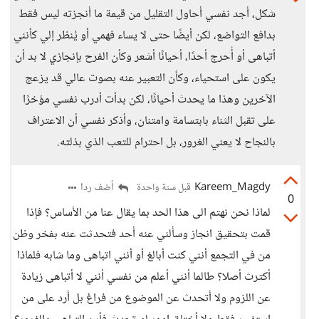
شكل، أجد نفسي أحاول التقليل من قيمة ما أنجزته ليس فقط
بدافع التواضع، لكن أيضًا حتى لا يساء فهمي أو يُنظر إلي كأنني
أتباهى أو أُحرج أحدًا، أحيانًا أشعر وكأن الفرح بإنجازي لا بد أن
يكون على استحياء، وكأن التعبير عنه بصوت عالي قد يزعج
الآخرين وهذا ما يحدث أحيانًا، لكن بدأت أدرب نفسي مؤخرًا
على تقبل الثناء بابتسامة وامتنان، وأذكر نفسي أن الاعتراف
بالنجاح لا يعني الغرور، بل احترام للتعب الذي بذلته.
Kareem_Magdy
أضف ردا
قبل سنة واحدة
0
لماذا نحن نهتم الى هذا الحد بما يقال عنا من الأساس؟ فإذا
قمت بتحقيق انجاز وسألني عنه أحد فتحدثت عنه بفخر وظن
من في التجمع أنني كنت أبالغ أو أنني اتباهى وما شابه فلماذا
أكترث أصلا؟ طالما أنني أعلم من نفسي أنني لا أتباهى زيادة
عن اللزوم ولا أتحدث عن الموضوع من فراغ بل أرد على من