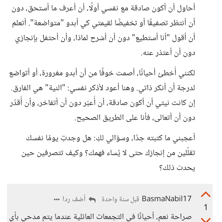
أحاول أن أكون صادقة مع نفسي أولًا، أن أعرف ما أستحق، دون
أن أنتظر تصفيقًا أو تخفيضًا لقيمتي كي أبدو "متواضعة". أتعلم
أن أقول "أنا أستطيع" دون أن أشرح لماذا، وأن أحتفل بإنجازي
دون أن أعتذر عنه.
لكنني أُخطئ أحيانًا، أصمت خوفًا من أن أبدو مغرورة، أو أتواضع
لدرجة أن أنكر ذاتي. وهنا أعود لأذكر نفسي: "النية" هي الفارق.
إن كانت نيتي أن أكون صادقة، أن أُعبّر دون أن أتفاخر، وأن أُقدّر
دون أن أتعالى، فأنا على الطريق الصحيح.
أعجبني ما كتبته جدًا، وسؤالي لكِ: هل وجدتِ يومًا نفسك
تقلّلين من إنجازك حتى لا يُساء فهمك؟ وكيف تتصرفين حين
يحدث ذلك؟
BasmaNabil17
أضف ردا
قبل سنة واحدة
1
صراحة نعم، أحيانًا في التجمعات العائلية عندما يتم مدحي بأي