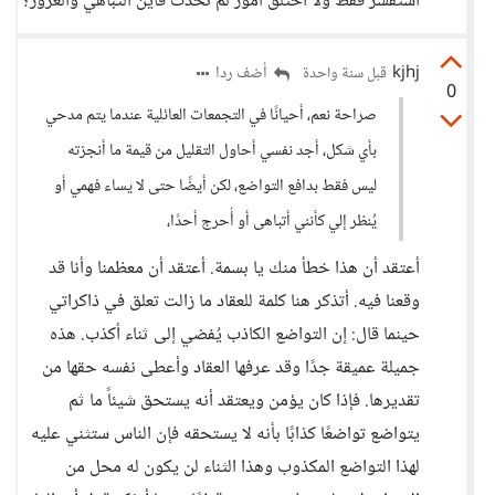
استفسر فقط ولا أختلق امور لم تحدث فأين التباهي والغرور؟
kjhj
أضف ردا
قبل سنة واحدة
0
صراحة نعم، أحيانًا في التجمعات العائلية عندما يتم مدحي
بأي شكل، أجد نفسي أحاول التقليل من قيمة ما أنجزته
ليس فقط بدافع التواضع، لكن أيضًا حتى لا يساء فهمي أو
يُنظر إلي كأنني أتباهى أو أُحرج أحدًا،
أعتقد أن هذا خطأ منك يا بسمة. أعتقد أن معظمنا وأنا قد
وقعنا فيه. أتذكر هنا كلمة للعقاد ما زالت تعلق في ذاكراتي
حينما قال: إن التواضع الكاذب يُفضي إلى ثناء أكذب. هذه
جميلة عميقة جدًا وقد عرفها العقاد وأعطى نفسه حقها من
تقديرها. فإذا كان يؤمن ويعتقد أنه يستحق شيئاً ما ثم
يتواضع تواضعًا كذابًا بأنه لا يستحقه فإن الناس ستثني عليه
لهذا التواضع المكذوب وهذا الثناء لن يكون له محل من