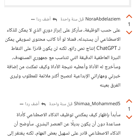
NoraAbdelaziem
أضف ردا
قبل سنة واحدة
1
على حسب الوظيفة، سأركز على إبراز دوري الذي لا يمكن للذكاء
الاصطناعي أن يستبدله، فمثلا لو أنا كاتب محتوى تسويقي يمكن
لـ ChatGPT إنتاج نص رائع، لكنه لن يكون قادرًا على التقاط
النبرة العاطفية الدقيقة التي تتناسب مع جمهوري المستهدف،
وسأخرج له الأداة وأعطيه نتيجة الأداة وكيف تمكنت من إضافة
خبرتي ومهاراتي الإبداعية لتصبح أكثر ملائمة للمطلوب وليرى
الفرق بعينه
Shimaa_Mohammed5
أضف ردا
قبل سنة واحدة
1
سأبدأ بإظهار كيف يمكنني توظيف الذكاء الاصطناعي كأداة
مساعدة دون أن يكون بديلًا عن العنصر البشري. سأوضح أن
الذكاء الاصطناعي قادر على تسهيل بعض المهام، لكنه يفتقر إلى