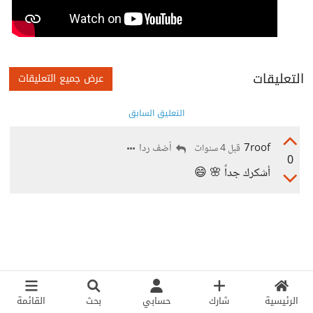
التعليقات
عرض جميع التعليقات
التعليق السابق
7roof
أضف ردا
قبل 4 سنوات
0
أشكرك جداً 🌸 😄
الرئيسية
شارك
حسابي
بحث
القائمة